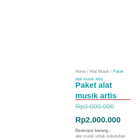
Home
/
Alat Musik
/ Paket
alat musik artis
Paket alat
musik artis
Origina
Curre
Rp
3.000.000
price
price
Rp
2.000.000
was:
is:
Deskripsi barang :
alat musik untuk kebutuhan