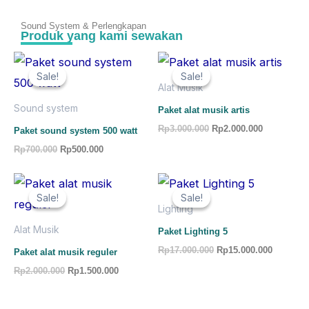
Sound System & Perlengkapan
Produk yang kami sewakan
Original
Current
Original
Current
price
price
price
price
Sale!
Sale!
Sale!
Sale!
was:
is:
was:
is:
Alat Musik
Rp700.000.
Rp500.000.
Rp3.000.000.
Rp2.000.00
Sound system
Paket alat musik artis
Rp
3.000.000
Rp
2.000.000
Paket sound system 500 watt
Rp
700.000
Rp
500.000
Original
Current
Original
Current
price
price
price
price
Sale!
Sale!
Sale!
Sale!
was:
is:
was:
is:
Lighting
Rp2.000.000.
Rp1.500.000.
Rp17.000.000.
Rp15.000
Alat Musik
Paket Lighting 5
Rp
17.000.000
Rp
15.000.000
Paket alat musik reguler
Rp
2.000.000
Rp
1.500.000