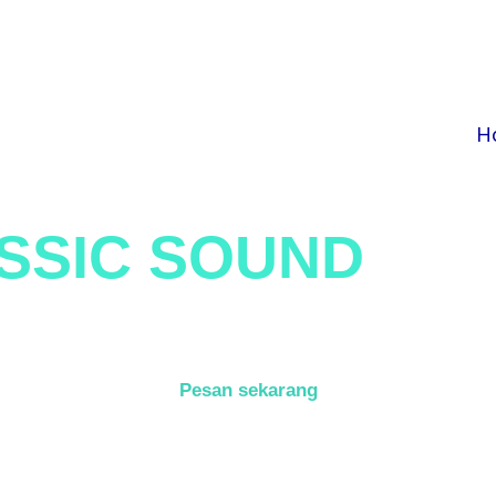
H
SSIC SOUND
SY
tem murah perlengkapan acara untuk berbagai kep
Pesan sekarang