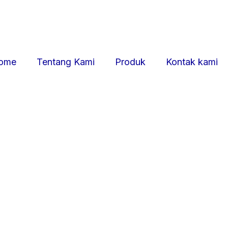
ome
Tentang Kami
Produk
Kontak kami
STEM
erluan acara anda