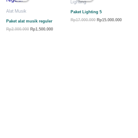
Lighting
Rp2.000.000.
Rp1.500.000.
Rp17.000.000.
Rp15.000
Alat Musik
Paket Lighting 5
Rp
17.000.000
Rp
15.000.000
Paket alat musik reguler
Rp
2.000.000
Rp
1.500.000