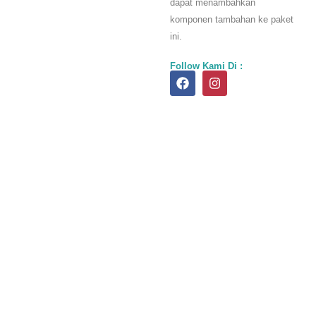
dapat menambahkan
komponen tambahan ke paket
ini.
Follow Kami Di :
F
I
a
n
c
s
e
t
b
a
o
g
o
r
k
a
m