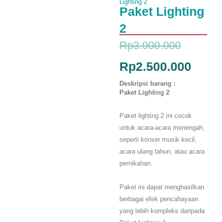
Lighting 2
Paket Lighting
2
Origina
Curre
Rp
3.000.000
price
price
Rp
2.500.000
was:
is:
Deskripsi barang :
Paket Lighting 2
Rp3.000
Rp2.5
Paket lighting 2 ini cocok
untuk acara-acara menengah,
seperti konser musik kecil,
acara ulang tahun, atau acara
pernikahan.
Paket ini dapat menghasilkan
berbagai efek pencahayaan
yang lebih kompleks daripada