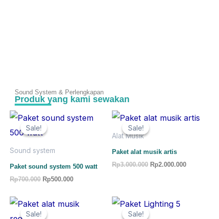
Sound System & Perlengkapan
Produk yang kami sewakan
Original
Current
Original
Current
price
price
price
price
Sale!
Sale!
Sale!
Sale!
was:
is:
was:
is:
Alat Musik
Rp700.000.
Rp500.000.
Rp3.000.000.
Rp2.000.00
Sound system
Paket alat musik artis
Rp
3.000.000
Rp
2.000.000
Paket sound system 500 watt
Rp
700.000
Rp
500.000
Original
Current
Original
Current
price
price
price
price
Sale!
Sale!
Sale!
Sale!
was:
is:
was:
is: