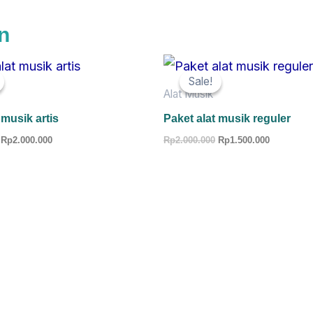
n
Original
Current
Original
Current
price
price
price
price
Sale!
Sale!
was:
is:
was:
is:
Alat Musik
Rp3.000.000.
Rp2.000.000.
Rp2.000.000.
Rp1.500.0
 musik artis
Paket alat musik reguler
Rp
2.000.000
Rp
2.000.000
Rp
1.500.000