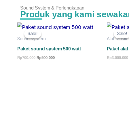
Sound System & Perlengkapan
Produk yang kami sewaka
Original
Current
price
price
Sale!
Sale!
Sale!
Sale!
was:
is:
Sound system
Alat Musik
Rp700.000.
Rp500.000.
Paket sound system 500 watt
Paket alat
Rp
700.000
Rp
500.000
Rp
3.000.000