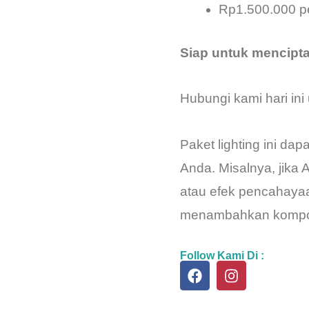
Rp1.500.000 pe
Siap untuk mencipt
Hubungi kami hari ini 
Paket lighting ini da
Anda. Misalnya, jik
atau efek pencahayaa
menambahkan kompon
Follow Kami Di :
F
I
a
n
c
s