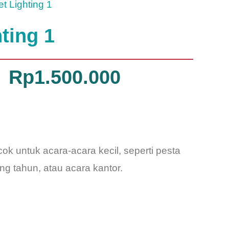
t Lighting 1
ting 1
Original
Current
Rp
1.500.000
price
price
was:
is:
ocok untuk acara-acara kecil, seperti pesta
Rp2.000.000.
Rp1.500.000.
ng tahun, atau acara kantor.