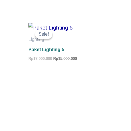
Original
Current
price
price
Sale!
Sale!
was:
is:
Lighting
00.
Rp17.000.000.
Rp15.000.000.
Paket Lighting 5
Rp
17.000.000
Rp
15.000.000